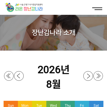
장난감나라 소개
2026년
8월
Sun
Mon
Tue
Wed
Thu
Fri
Sat