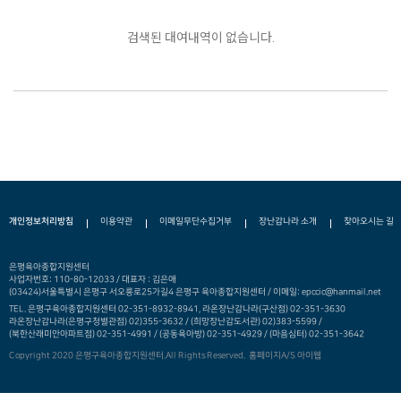
검색된 대여내역이 없습니다.
개인정보처리방침
이용약관
이메일무단수집거부
장난감나라 소개
찾아오시는 길
은평육아종합지원센터
사업자번호: 110-80-12033 / 대표자 : 김은애
(03424)서울특별시 은평구 서오릉로25가길4 은평구 육아종합지원센터 / 이메일: epccic@hanmail.net
TEL. 은평구육아종합지원센터 02-351-8932-8941, 라온장난감나라(구산점) 02-351-3630
라온장난감나라(은평구청별관점) 02)355-3632 /
(희망장난감도서관) 02)383-5599 /
(북한산래미안아파트점) 02-351-4991 / (공동육아방) 02-351-4929 / (마음심터) 02-351-3642
Copyright 2020 은평구육아종합지원센터.All Rights Reserved.
홈페이지A/S 아이웹