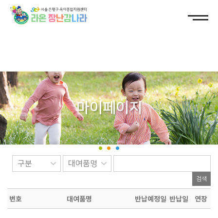
마이페이지
대여현황
검색
번호
대여품명
반납예정일
반납일
연장