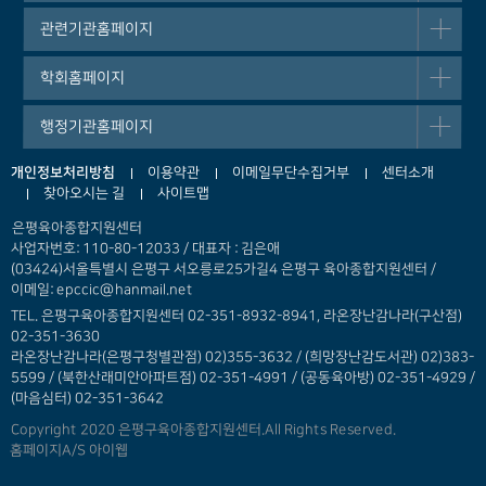
관련기관홈페이지
학회홈페이지
행정기관홈페이지
개인정보처리방침
이용약관
이메일무단수집거부
센터소개
찾아오시는 길
사이트맵
은평육아종합지원센터
사업자번호: 110-80-12033 / 대표자 : 김은애
(03424)서울특별시 은평구 서오릉로25가길4 은평구 육아종합지원센터 /
이메일: epccic@hanmail.net
TEL. 은평구육아종합지원센터 02-351-8932-8941, 라온장난감나라(구산점)
02-351-3630
라온장난감나라(은평구청별관점) 02)355-3632 /
(희망장난감도서관) 02)383-
5599 / (북한산래미안아파트점) 02-351-4991 / (공동육아방) 02-351-4929 /
(마음심터) 02-351-3642
Copyright 2020 은평구육아종합지원센터.All Rights Reserved.
홈페이지A/S 아이웹