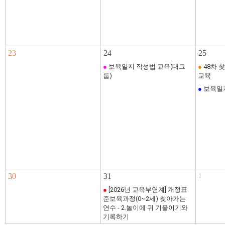
23
24
25
●
보육일지 작성법 교육(대그
●
48차 
룹)
교육
●
보육일
30
31
1
●
[2026년 교육부연계] 개정표
준보육과정(0~2세) 찾아가는
연수 - 2.놀이에 귀 기울이기와
기록하기