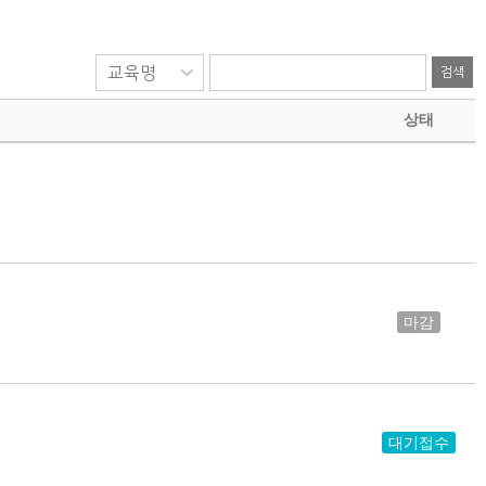
검색
상태
마감
대기접수