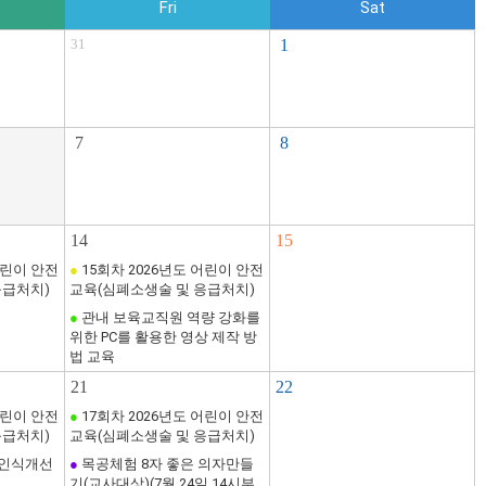
Fri
Sat
31
1
7
8
14
15
어린이 안전
●
15회차 2026년도 어린이 안전
응급처치)
교육(심폐소생술 및 응급처치)
●
관내 보육교직원 역량 강화를
위한 PC를 활용한 영상 제작 방
법 교육
21
22
어린이 안전
●
17회차 2026년도 어린이 안전
응급처치)
교육(심폐소생술 및 응급처치)
애인식개선
●
목공체험 8자 좋은 의자만들
기(교사대상)(7월 24일 14시부