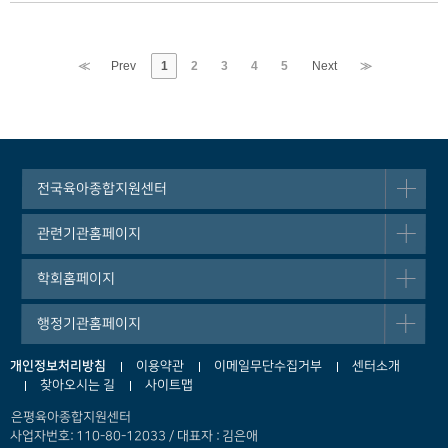
≪
Prev
1
2
3
4
5
Next
≫
전국육아종합지원센터
관련기관홈페이지
학회홈페이지
행정기관홈페이지
개인정보처리방침
이용약관
이메일무단수집거부
센터소개
찾아오시는 길
사이트맵
은평육아종합지원센터
사업자번호: 110-80-12033 / 대표자 : 김은애