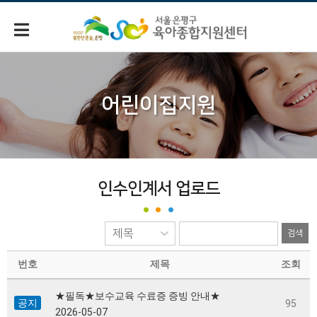
어린이집지원
인수인계서 업로드
검색
번호
제목
조회
★필독★보수교육 수료증 증빙 안내★
공지
95
2026-05-07