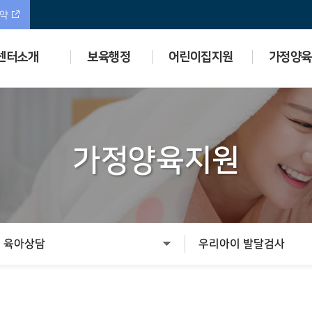
예약
센터소개
보육행정
어린이집지원
가정양육
가정양육지원
육아상담
우리아이 발달검사