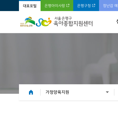
은평아이사랑
은평구청
장난감 
대표포털
가정양육지원