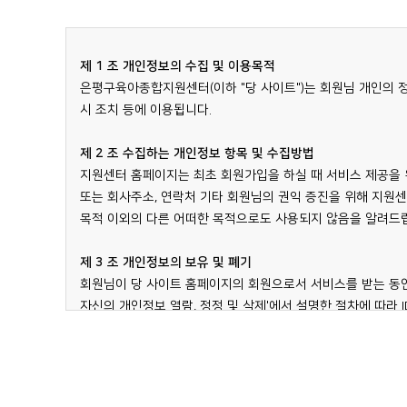
제4조(용어의 정의)
① 이 약관에서 사용하는 용어의 정의는 다음과 같습니다.
1. 이용자 : 본 약관에 따라 당 사이트가 제공하는 서비스를 받
제 1 조 개인정보의 수집 및 이용목적
2. 가 입 : 당 사이트가 제공하는 신청서 양식에 해당 정보를
은평구육아종합지원센터(이하 "당 사이트")는 회원님 개인의 
3. 회 원 : 본인 실명으로 가입한 회원만을 원칙으로 합니다
시 조치 등에 이용됩니다.
Password(비밀번호)를 부여 받으신 분을 말합니다.
4. 이용계약: 서비스를 제공받기 위하여 당 사이트와 체결하는
제 2 조 수집하는 개인정보 항목 및 수집방법
5. 이용자ID : 회원의 식별과 회원의 서비스 이용을 위하여 
지원센터 홈페이지는 최초 회원가입을 하실 때 서비스 제공을 위
6. 비밀번호 : 회원이 사용하는 이용자ID와 일치된 회원임을
또는 회사주소, 연락처 기타 회원님의 권익 증진을 위해 지원
7. 운영자 : 서비스 전체 또는 일부의 관리와 운영을 위해 당
목적 이외의 다른 어떠한 목적으로도 사용되지 않음을 알려드
8. 탈퇴 : 당 사이트 또는 회원이 이용계약을 해약하는 것을 말
제 3 조 개인정보의 보유 및 폐기
제2장 서비스이용계약
회원님이 당 사이트 홈페이지의 회원으로서 서비스를 받는 동안
자신의 개인정보 열람, 정정 및 삭제'에서 설명한 절차에 따
제5조(이용계약의 성립 및 체결단위)
재생할 수 없는 방법에 의하여 하드디스크에서 완전히 삭제되며
① 이용계약은 이용자의 본 이용약관에 대한 동의와 제6조에 
② 본 이용약관에 대한 동의는 가입신청 시 본 약관을 읽고 "
제 4 조 개인정보의 제공 및 공유
③ 이용계약은 회원이 당 사이트가 정한 가입절차를 통해 게시
원칙적으로 지원센터 홈페이지는 회원님의 개인정보를 타인 또는
계약이 무효화되며, 당 사이트가 이를 발견한 즉시 일방적으로