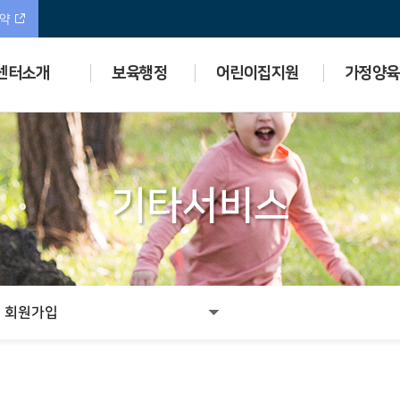
예약
센터소개
보육행정
어린이집지원
가정양육
기타서비스
회원가입