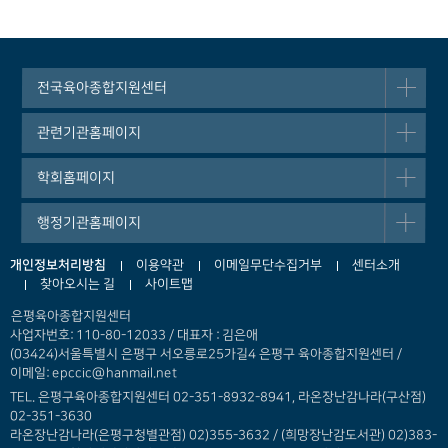
전국육아종합지원센터
관련기관홈페이지
학회홈페이지
행정기관홈페이지
개인정보처리방침
이용약관
이메일무단수집거부
센터소개
찾아오시는 길
사이트맵
은평육아종합지원센터
사업자번호: 110-80-12033 / 대표자 : 김은애
(03424)서울특별시 은평구 서오릉로25가길4 은평구 육아종합지원센터 /
이메일: epccic@hanmail.net
TEL. 은평구육아종합지원센터 02-351-8932-8941, 라온장난감나라(구산점)
02-351-3630
라온장난감나라(은평구청별관점) 02)355-3632 /
(희망장난감도서관) 02)383-