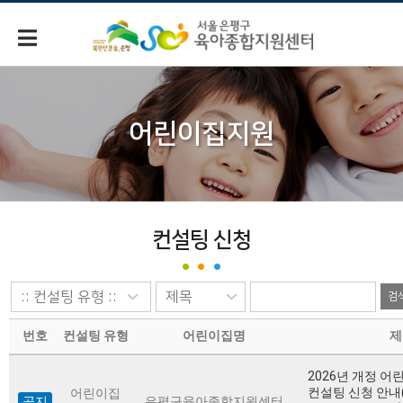
어린이집지원
컨설팅 신청
검
번호
컨설팅 유형
어린이집명
제
2026년 개정 어
컨설팅 신청 안내
어린이집
공지
은평구육아종합지원센터