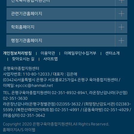
전국육아종합지원센터
관련기관홈페이지
학회홈페이지
행정기관홈페이지
개인정보처리방침
이용약관
이메일무단수집거부
센터소개
찾아오시는 길
사이트맵
은평육아종합지원센터
사업자번호: 110-80-12033 / 대표자 : 김은애
(03424)서울특별시 은평구 서오릉로25가길4 은평구 육아종합지원센터 /
이메일: epccic@hanmail.net
TEL. 은평구육아종합지원센터 02-351-8932-8941, 라온장난감나라(구산점)
02-351-3630
라온장난감나라(은평구청별관점) 02)355-3632 /
(희망장난감도서관) 02)383-
5599 / (북한산래미안아파트점) 02-351-4991 / (공동육아방) 02-351-4929 /
(마음심터) 02-351-3642
Copyright 2020 은평구육아종합지원센터.All Rights Reserved.
홈페이지A/S 아이웹