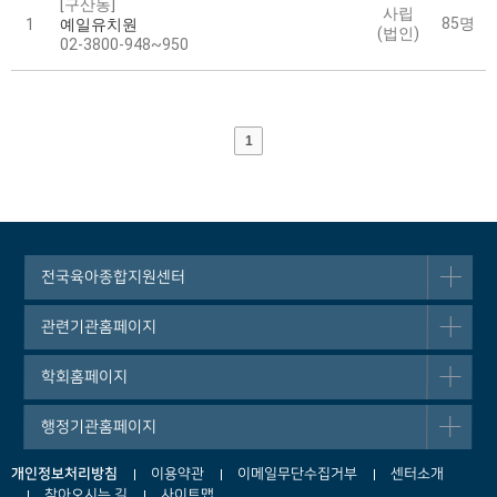
[구산동]
사립
85명
1
예일유치원
(법인)
02-3800-948~950
1
전국육아종합지원센터
관련기관홈페이지
학회홈페이지
행정기관홈페이지
개인정보처리방침
이용약관
이메일무단수집거부
센터소개
찾아오시는 길
사이트맵