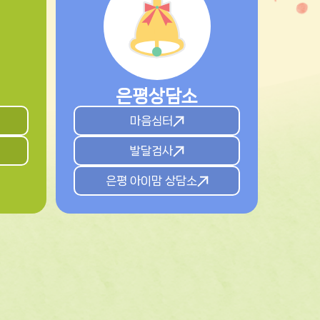
은평상담소
마음심터
발달검사
은평 아이맘 상담소