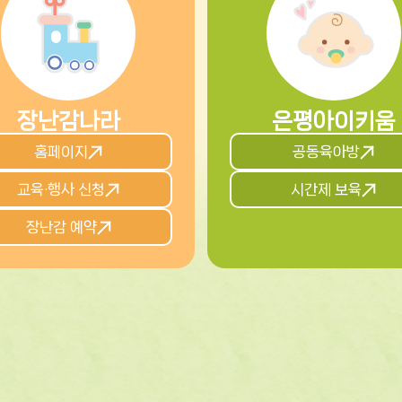
장난감나라
은평아이키움
홈페이지
공동육아방
교육·행사 신청
시간제 보육
장난감 예약