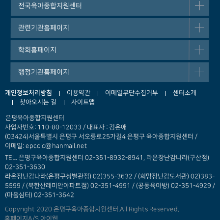
전국육아종합지원센터
관련기관홈페이지
학회홈페이지
행정기관홈페이지
개인정보처리방침
이용약관
이메일무단수집거부
센터소개
찾아오시는 길
사이트맵
은평육아종합지원센터
사업자번호: 110-80-12033 / 대표자 : 김은애
(03424)서울특별시 은평구 서오릉로25가길4 은평구 육아종합지원센터 /
이메일: epccic@hanmail.net
TEL. 은평구육아종합지원센터 02-351-8932-8941, 라온장난감나라(구산점)
02-351-3630
라온장난감나라(은평구청별관점) 02)355-3632 /
(희망장난감도서관) 02)383-
5599 / (북한산래미안아파트점) 02-351-4991 / (공동육아방) 02-351-4929 /
(마음심터) 02-351-3642
Copyright 2020 은평구육아종합지원센터.All Rights Reserved.
홈페이지A/S 아이웹