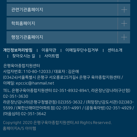
관련기관홈페이지
학회홈페이지
행정기관홈페이지
개인정보처리방침
이용약관
이메일무단수집거부
센터소개
찾아오시는 길
사이트맵
은평육아종합지원센터
사업자번호: 110-80-12033 / 대표자 : 김은애
(03424)서울특별시 은평구 서오릉로25가길4 은평구 육아종합지원센터 /
이메일: epccic@hanmail.net
TEL. 은평구육아종합지원센터 02-351-8932-8941, 라온장난감나라(구산점)
02-351-3630
라온장난감나라(은평구청별관점) 02)355-3632 /
(희망장난감도서관) 02)383-
5599 / (북한산래미안아파트점) 02-351-4991 / (공동육아방) 02-351-4929 /
(마음심터) 02-351-3642
Copyright 2020 은평구육아종합지원센터.All Rights Reserved.
홈페이지A/S 아이웹