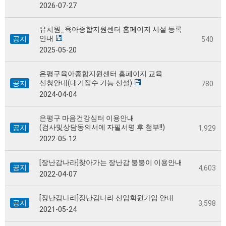
2026-07-27
유치원_육아종합지원센터 홈페이지 시설 등록
안내
공지
540
2025-05-20
은평구육아종합지원센터 홈페이지 교육
신청안내(대기접수 기능 신설)
공지
780
2024-04-04
은평구 마음건강심터 이용안내
(검사및상담동의서에 자필서명 후 첨부!!)
공지
1,929
2022-05-12
[장난감나라]찾아가는 장난감 붕붕이 이용안내
공지
4,603
2022-04-07
[장난감나라]장난감나라 신입회원가입 안내
공지
3,598
2021-05-24